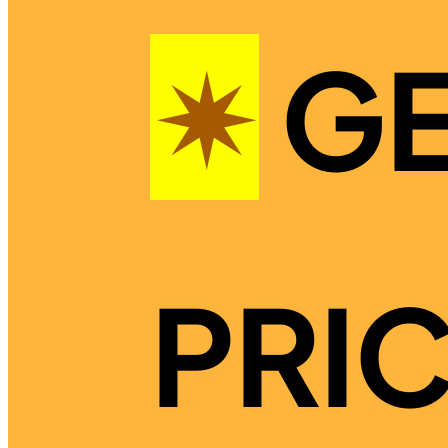
✴︎
GE
PRIC