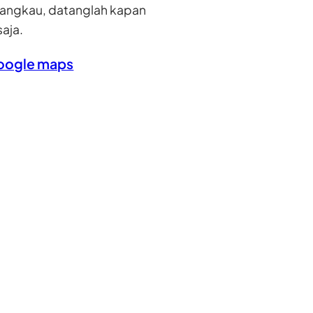
jangkau, datanglah kapan
saja.
oogle maps