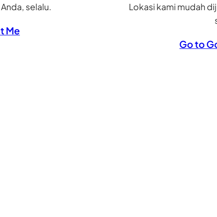
nda, selalu.
Lokasi kami mudah di
t Me
Go to G