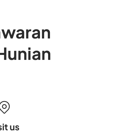
awaran
Hunian
sit us