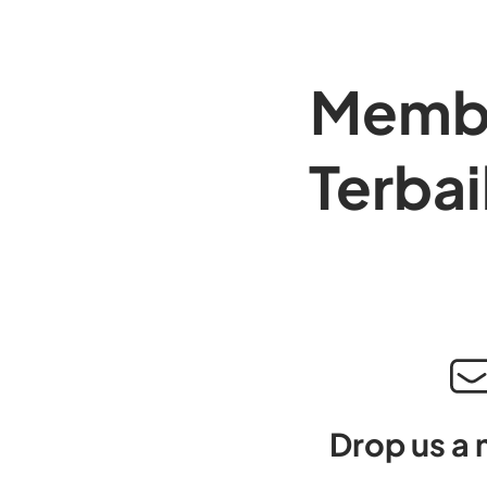
Membe
Terba
Drop us a