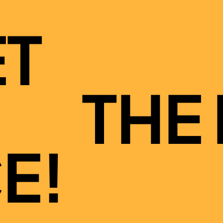
T
THE
E!